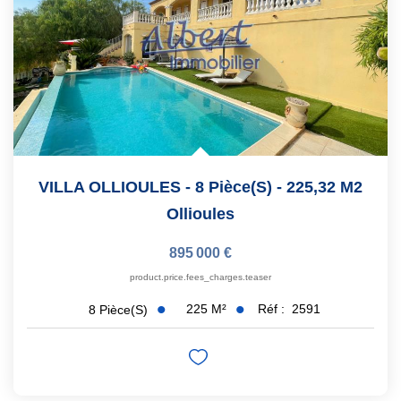
VILLA OLLIOULES - 8 Pièce(s) - 225,32 M2
Ollioules
895 000 €
product.price.fees_charges.teaser
225
M²
Réf :
2591
8
Pièce(s)