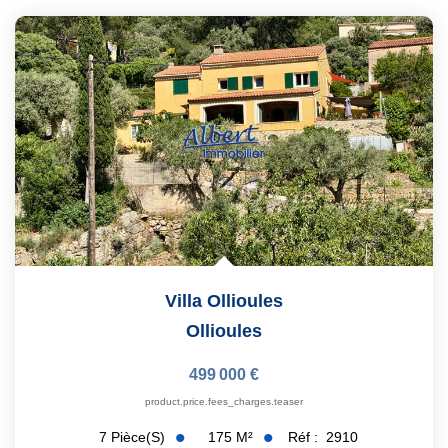
Villa Ollioules
Ollioules
499 000 €
product.price.fees_charges.teaser
175
M²
Réf :
2910
7
Pièce(s)