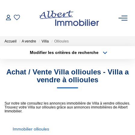
VENTE
Accueil
A vendre
Villa
Ollioules
LOCATION
Modifier les critères de recherche
Type de transaction
Localisation
Acheter
Localisation
ESTIMATION
Achat / Vente Villa ollioules - Villa a
Type de bien
Sélectionnez...
Surface min
vendre à ollioules
GESTION LOCATIVE
Plus de critères
Budget max
AGENCES
Sur notre site consultez les annonces immobilière de Villa à vendre ollioules.
Trouvez votre Villa sur ollioules grâce aux annonces immobilières de Albert
Créer une alerte
Immobilier.
Qui Sommes-Nous
Nous Rejoindre
Immobilier ollioules