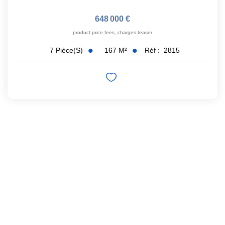
648 000 €
product.price.fees_charges.teaser
167
M²
Réf :
2815
7
Pièce(s)