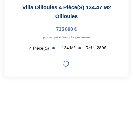
Villa Ollioules 4 Pièce(s) 134.47 M2
Ollioules
735 000 €
product.price.fees_charges.teaser
134
M²
Réf :
2896
4
Pièce(s)