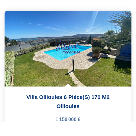
Villa Ollioules 6 Pièce(s) 170 M2
Ollioules
1 150 000 €
product.price.fees_charges.teaser