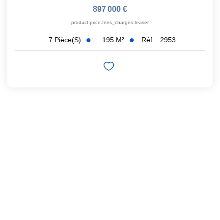
897 000 €
product.price.fees_charges.teaser
195
M²
Réf :
2953
7
Pièce(s)