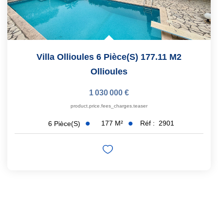
Villa Ollioules 6 Pièce(s) 177.11 M2
Ollioules
1 030 000 €
product.price.fees_charges.teaser
177
M²
Réf :
2901
6
Pièce(s)