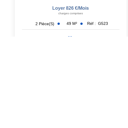
Loyer 826 €/mois
charges comprises
49
M²
Réf :
G523
2
Pièce(s)