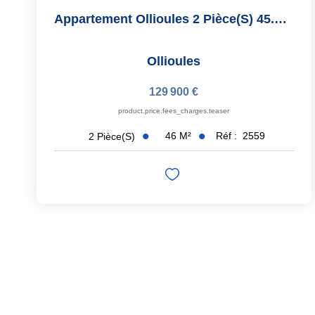
Appartement Ollioules 2 Pièce(s) 45.76 M2
Ollioules
129 900 €
product.price.fees_charges.teaser
46
M²
Réf :
2559
2
Pièce(s)