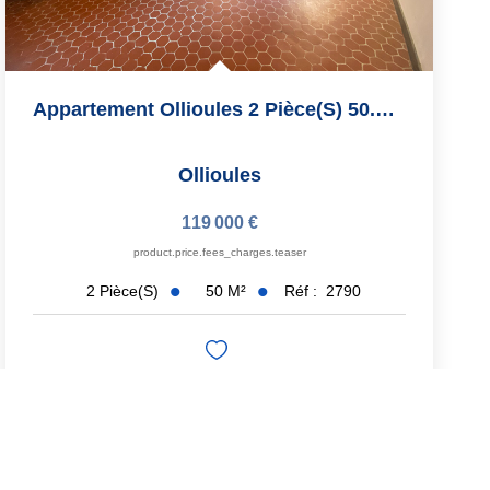
Appartement Ollioules 2 Pièce(s) 50.46 M2
Ollioules
119 000 €
product.price.fees_charges.teaser
50
M²
Réf :
2790
2
Pièce(s)