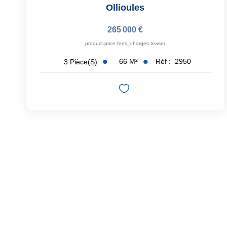
Ollioules
265 000 €
product.price.fees_charges.teaser
66
M²
Réf :
2950
3
Pièce(s)