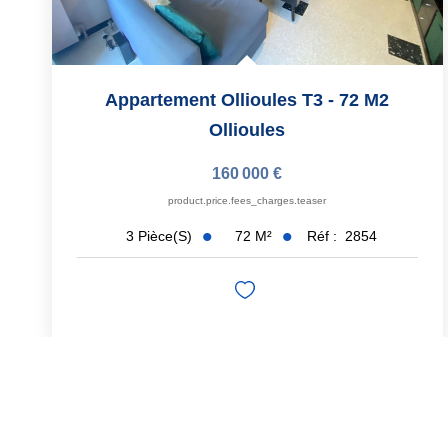
Appartement Ollioules T3 - 72 M2
Ollioules
160 000 €
product.price.fees_charges.teaser
72
M²
Réf :
2854
3
Pièce(s)