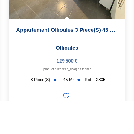
Appartement Ollioules 3 Pièce(s) 45.4 M2
Ollioules
129 500 €
product.price.fees_charges.teaser
45
M²
Réf :
2805
3
Pièce(s)