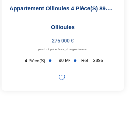
Appartement Ollioules 4 Pièce(s) 89.55 M²
Ollioules
275 000 €
product.price.fees_charges.teaser
90
M²
Réf :
2895
4
Pièce(s)