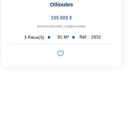
Ollioules
195 000 €
product.price.fees_charges.teaser
81
M²
Réf :
2932
3
Pièce(s)