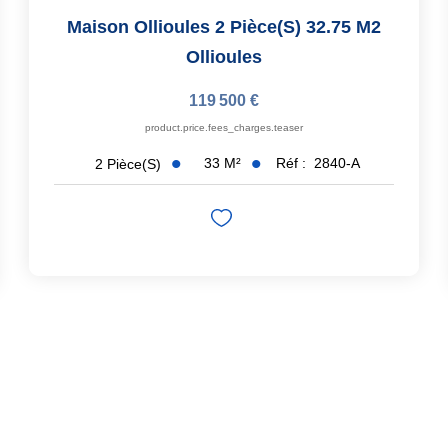
Maison Ollioules 2 Pièce(s) 32.75 M2
Ollioules
119 500 €
product.price.fees_charges.teaser
33
M²
Réf :
2840-A
2
Pièce(s)