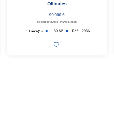
Ollioules
99 900 €
product.price.fees_charges.teaser
30
M²
Réf :
2936
1
Pièce(s)