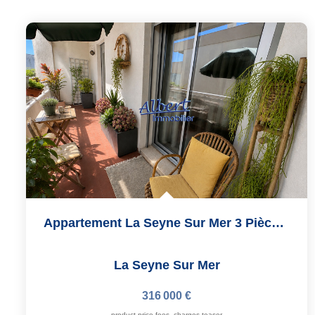
Appartement La Seyne Sur Mer 3 Pièce(s) 77 M2
La Seyne Sur Mer
316 000 €
product.price.fees_charges.teaser