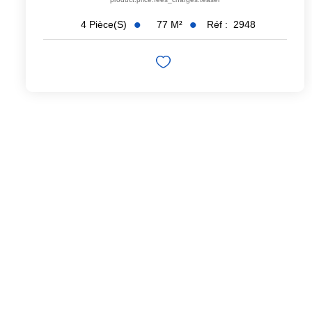
77
M²
Réf :
2948
4
Pièce(s)