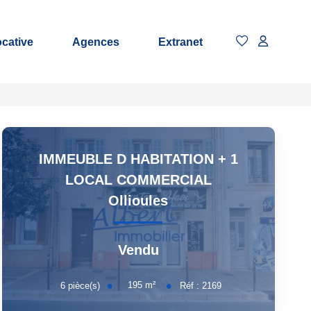
ocative
Agences
Extranet
IMMEUBLE D HABITATION + 1
LOCAL COMMERCIAL
Ollioules
Vendu
195
m²
6
pièce(s)
Réf :
2169