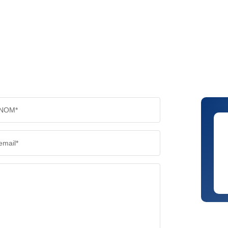
NOM*
email*