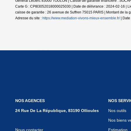
Général Leclerc 83000 TOULON | Caisse de garantie financière : SOCAF.
Carte G : CPI83052018000025030 | Date de délivrance : 2024-02-16 | Li
caisse de garantie : 26 avenue de Suffren 75015 PARIS | Montant de l
Adresse du site :
https://www.mediation-vivons-mieux-ensemble.fr/
| Date 
NOS AGENCES
NOS SERVI
24 Rue De La République, 83190 Ollioules
Nos outils
Nos biens v
Nous contacter
Estimation