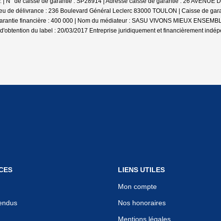
 | N° de caisse de garantie : SP28914 | Adresse caisse de garantie : 26 AVENUE 
eu de délivrance : 236 Boulevard Général Leclerc 83000 TOULON | Caisse de garan
a garantie financière : 400 000 | Nom du médiateur : SASU VIVONS MIEUX ENSEMBL
d'obtention du label : 20/03/2017
Entreprise juridiquement et financièrement indé
CES
LIENS UTILES
Mon compte
endus
Nos honoraires
Mentions légales