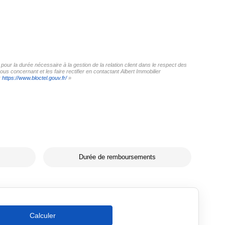
pour la durée nécessaire à la gestion de la relation client dans le respect des
us concernant et les faire rectifier en contactant Albert Immobilier
:
https://www.bloctel.gouv.fr/
»
Durée de remboursements