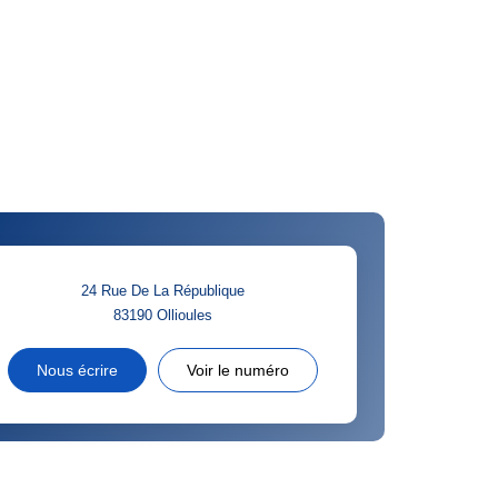
24 Rue De La République
83190
Ollioules
Nous écrire
Voir le numéro