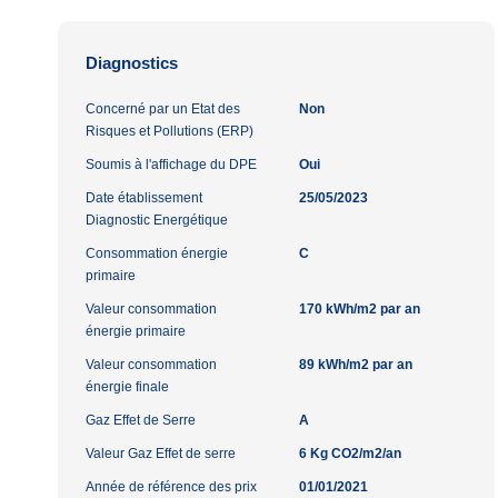
Diagnostics
Concerné par un Etat des
Non
Risques et Pollutions (ERP)
Soumis à l'affichage du DPE
Oui
Date établissement
25/05/2023
Diagnostic Energétique
Consommation énergie
C
primaire
Valeur consommation
170 kWh/m2 par an
énergie primaire
Valeur consommation
89 kWh/m2 par an
énergie finale
Gaz Effet de Serre
A
Valeur Gaz Effet de serre
6 Kg CO2/m2/an
Année de référence des prix
01/01/2021