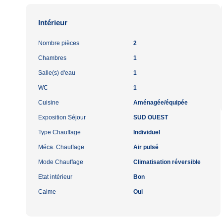
Intérieur
Nombre pièces
2
Chambres
1
Salle(s) d'eau
1
WC
1
Cuisine
Aménagée/équipée
Exposition Séjour
SUD OUEST
Type Chauffage
Individuel
Méca. Chauffage
Air pulsé
Mode Chauffage
Climatisation réversible
Etat intérieur
Bon
Calme
Oui