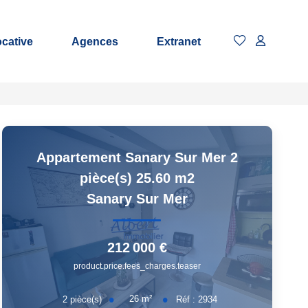
ocative
Agences
Extranet
Appartement Sanary Sur Mer 2
pièce(s) 25.60 m2
Sanary Sur Mer
212 000 €
product.price.fees_charges.teaser
26
m²
2
pièce(s)
Réf :
2934