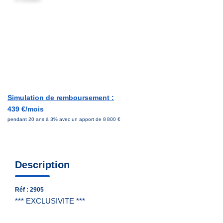
Nous Contacter
Nos Actualités
EXTRANET
Simulation de remboursement :
439 €/mois
pendant 20 ans à 3% avec un apport de 8 800 €
Description
Réf : 2905
*** EXCLUSIVITE ***