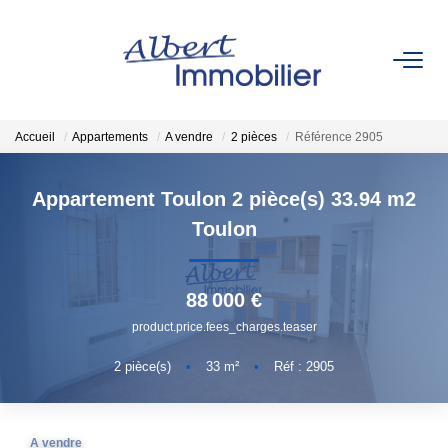
VENTE
Accueil
Appartements
A vendre
2 pièces
Référence 2905
LOCATION
Appartement Toulon 2 pièce(s) 33.94 m2
ESTIMATION
Toulon
GESTION LOCATIVE
88 000 €
product.price.fees_charges.teaser
AGENCES
2
pièce(s)
•
33
m²
•
Réf : 2905
Qui Sommes-Nous
Nous Rejoindre
A vendre