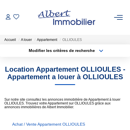
VENTE
Accueil
A louer
Appartement
OLLIOULES
LOCATION
Modifier les critères de recherche
Type de transaction
Localisation
Acheter
Localisation
ESTIMATION
Location Appartement OLLIOULES -
Type de bien
Sélectionnez...
Surface min
Appartement a louer à OLLIOULES
GESTION LOCATIVE
Plus de critères
Budget max
AGENCES
Sur notre site consultez les annonces immobilière de Appartement à louer
OLLIOULES. Trouvez votre Appartement sur OLLIOULES grâce aux
Créer une alerte
annonces immobilières de Albert Immobilier.
Qui Sommes-Nous
Nous Rejoindre
Achat / Vente Appartement OLLIOULES