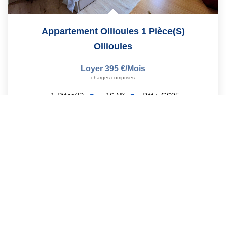
Appartement Ollioules 1 Pièce(s)
Ollioules
Loyer 395 €/mois
charges comprises
16
M²
Réf :
G605
1
Pièce(s)