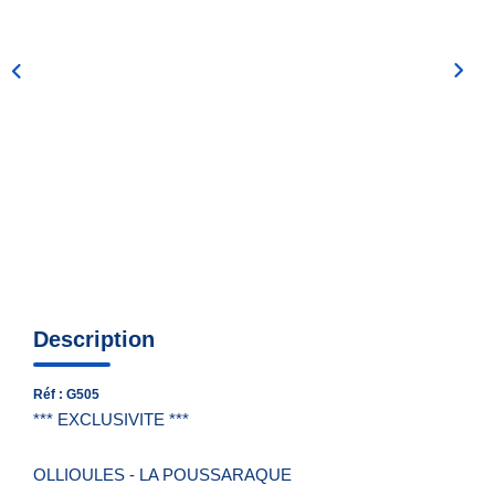
Nous Contacter
Nos Actualités
EXTRANET
Description
Réf : G505
*** EXCLUSIVITE ***
OLLIOULES - LA POUSSARAQUE