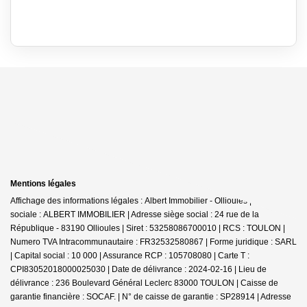
Mentions légales
Affichage des informations légales : Albert Immobilier - Ollioules | Raison
sociale : ALBERT IMMOBILIER | Adresse siège social : 24 rue de la
République - 83190 Ollioules | Siret : 53258086700010 | RCS : TOULON |
Numero TVA Intracommunautaire : FR32532580867 | Forme juridique : SARL
| Capital social : 10 000 | Assurance RCP : 105708080 |
Carte T :
CPI83052018000025030 | Date de délivrance : 2024-02-16 | Lieu de
délivrance : 236 Boulevard Général Leclerc 83000 TOULON | Caisse de
garantie financière : SOCAF. | N° de caisse de garantie : SP28914 | Adresse