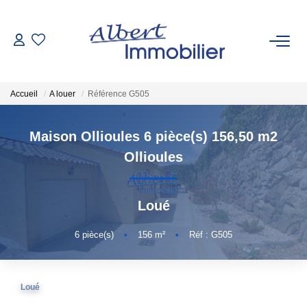
VENTE
Accueil
A louer
Référence G505
LOCATION
Maison Ollioules 6 pièce(s) 156,50 m2
ESTIMATION
Ollioules
GESTION LOCATIVE
Loué
AGENCES
6
pièce(s)
•
156
m²
•
Réf : G505
Qui Sommes-Nous
Loué
Nous Rejoindre