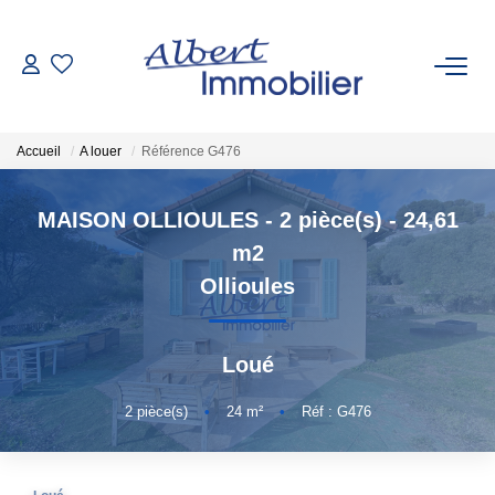
VENTE
Accueil
A louer
Référence G476
LOCATION
MAISON OLLIOULES - 2 pièce(s) - 24,61
ESTIMATION
m2
Ollioules
GESTION LOCATIVE
Loué
AGENCES
2
pièce(s)
•
24
m²
•
Réf : G476
Qui Sommes-Nous
Nous Rejoindre