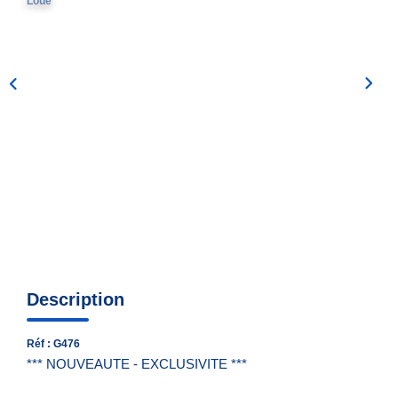
Loué
Nous Contacter
Nos Actualités
EXTRANET
Description
Réf : G476
*** NOUVEAUTE - EXCLUSIVITE ***