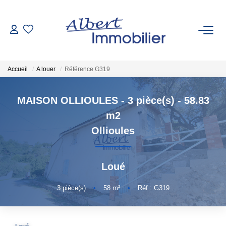
VENTE
Accueil
A louer
Référence G319
LOCATION
MAISON OLLIOULES - 3 pièce(s) - 58.83
ESTIMATION
m2
Ollioules
GESTION LOCATIVE
Loué
AGENCES
3
pièce(s)
•
58
m²
•
Réf : G319
Qui Sommes-Nous
Nous Rejoindre