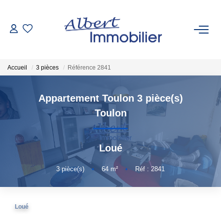
VENTE
Accueil
3 pièces
Référence 2841
LOCATION
Appartement Toulon 3 pièce(s)
ESTIMATION
Toulon
GESTION LOCATIVE
Loué
AGENCES
3
pièce(s)
•
64
m²
•
Réf : 2841
Qui Sommes-Nous
Loué
Nous Rejoindre