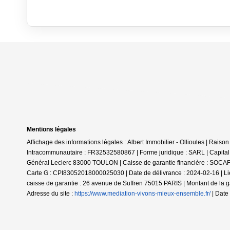
Mentions légales
Affichage des informations légales : Albert Immobilier - Ollioules | Ra
Intracommunautaire : FR32532580867 | Forme juridique : SARL | Capital
Général Leclerc 83000 TOULON | Caisse de garantie financière : SOCAF.
Carte G : CPI83052018000025030 | Date de délivrance : 2024-02-16 | Li
caisse de garantie : 26 avenue de Suffren 75015 PARIS | Montant de l
Adresse du site :
https://www.mediation-vivons-mieux-ensemble.fr/
| Date 