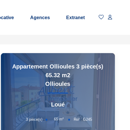
ocative
Agences
Extranet
Appartement Ollioules 3 pièce(s)
65.32 m2
Ollioules
Loué
65
m²
3
pièce(s)
Réf :
G245