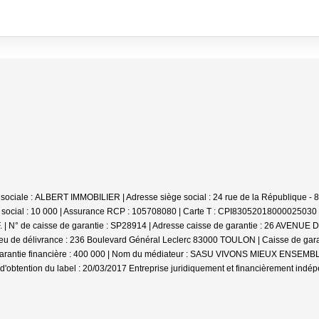
ison sociale : ALBERT IMMOBILIER | Adresse siège social : 24 rue de la République
 social : 10 000 | Assurance RCP : 105708080 |
Carte T : CPI83052018000025030 | 
 | N° de caisse de garantie : SP28914 | Adresse caisse de garantie : 26 AVENUE 
eu de délivrance : 236 Boulevard Général Leclerc 83000 TOULON | Caisse de garan
a garantie financière : 400 000 | Nom du médiateur : SASU VIVONS MIEUX ENSEMBL
d'obtention du label : 20/03/2017
Entreprise juridiquement et financièrement indé