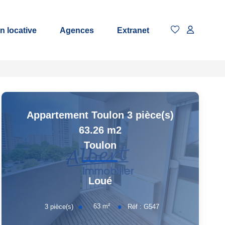
n locative
Agences
Extranet
Appartement Toulon 3 pièce(s)
63.26 m2
Toulon
Loué
63
m²
3
pièce(s)
Réf :
G547