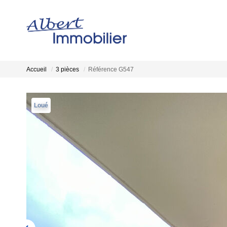
Accueil
3 pièces
Référence G547
Loué