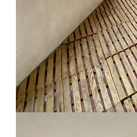
TOULON - LA RODE IMMEUBLE LE PERROQUET
293 rue Henri Poincaré
SITUE AU 5EME ETAGE AVEC ASCENSEUR, BEL APPAR
D'ENVIRON 5,70 M² ET COMPRENANT UN SEJOUR AV
HOTTE, FOUR, LAVE-VAISSELLE), UNE CHAMBRE AV
VITRAGE DONNANT SUR LE BALCON, SALLE D'EAU, 
LAVER), TOILETTES INDEPENDANTS.
UNE PLACE DE PARKING PRIVATIVE EN SOUS-SOL
LIBRE AU 15/02/2026
REVENUS MINIMUM EXIGES : 2290 EUROS / MOIS
DPE C
Les informations sur les risques auxquels ce bien est exposé
www.georisques.gouv.fr.