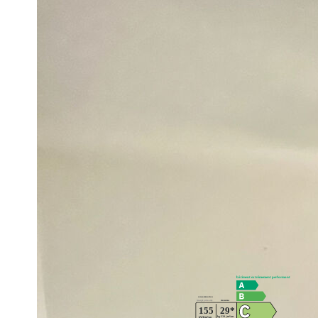
LOYER: 740.23 EUROS HORS CHARGES + 100 EUROS
ENTRETIEN CHAUDIERE ) + 23 EUROS DE PROVISIO
CHARGES COMPRISES
HONORAIRES D'AGENCE : 370.12 EUROS
FRAIS ETAT DES LIEUX : 189,78EUROS
DEPOT DE GARANTIE : 740.23 EUROS
Zone soumise à l'encadrement des loyers
Loyer de base :
730
€/mois
Loyer de référence majoré (loyer de base à ne pas dépasser) :
730
€/mois
Complément de loyer :
€/mois
Diagnostics énergétiques