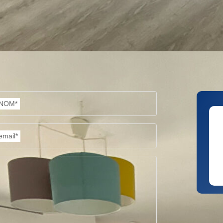
NOM*
email*