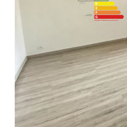
Montant estimé des dépenses annuelles d'énergie pour un usa
01/01/2021.
Imprimer
Nos honoraires
Ce bien est soumis à un diagnostic ERP (État des Ris
https://www.georisques.gouv.fr/