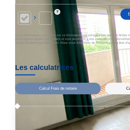
E
« Les informations recueillies sur ce formulaire sont enregistrées dans un fichier 
prescriptions légales applicables et sont destinées à nos conseillers Conformément 
contact@albert-immobilier.com. Nous vous informons de l'existence de la liste d'o
Les calculatrices
Calcul Frais de notaire
Ca