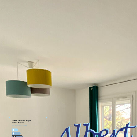
 DE PROVISION DE CHARGES (COPROPRIETE + EAU +
N POUR LES ORDURES MENAGERES) = 863.23 EUROS