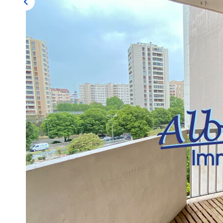
Description
Réf : G547
*** NOUVEAUTE - EXCLUSIVITE ***