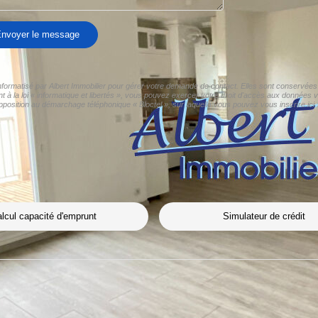
nvoyer le message
informatisé par Albert Immobilier pour gérer votre demande de contact. Elles sont conservées 
à la loi « informatique et libertés », vous pouvez exercer votre droit d'accès aux données vo
pposition au démarchage téléphonique « Bloctel », sur laquelle vous pouvez vous inscrire ici 
lcul capacité d'emprunt
Simulateur de crédit