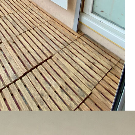
TEMENT T3 D'ENVIRON 63,26 M² AVEC BALCON
EC CUISINE OUVERTE AMENAGEE ET EQUIPEE (PLAQUES,
EC PLACARDS DE RANGEMENT, UNE CHAMBRE EN SIMPLE
UNE BUANDERIE (AVEC BRANCHEMENT POUR MACHINE A
 sont disponibles sur le site Géorisques