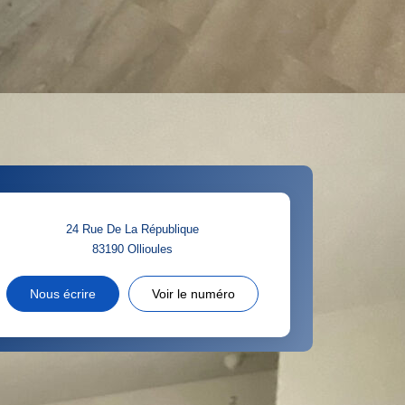
24 Rue De La République
83190
Ollioules
Nous écrire
Voir le numéro