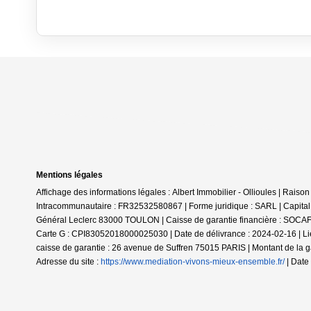
Mentions légales
Affichage des informations légales : Albert Immobilier - Ollioules | Ra
Intracommunautaire : FR32532580867 | Forme juridique : SARL | Capital
Général Leclerc 83000 TOULON | Caisse de garantie financière : SOCAF.
Carte G : CPI83052018000025030 | Date de délivrance : 2024-02-16 | Li
caisse de garantie : 26 avenue de Suffren 75015 PARIS | Montant de l
Adresse du site :
https://www.mediation-vivons-mieux-ensemble.fr/
| Date 