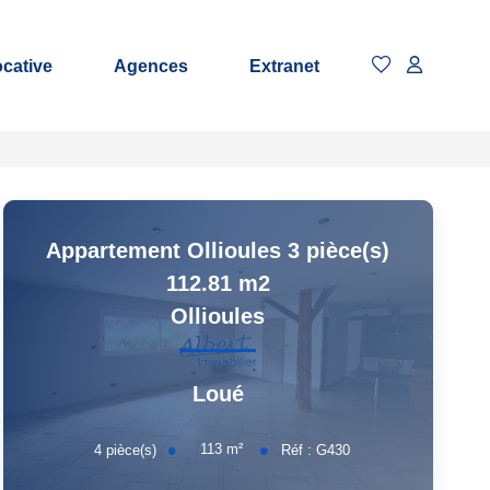
ocative
Agences
Extranet
Appartement Ollioules 3 pièce(s)
112.81 m2
Ollioules
Loué
113
m²
4
pièce(s)
Réf :
G430