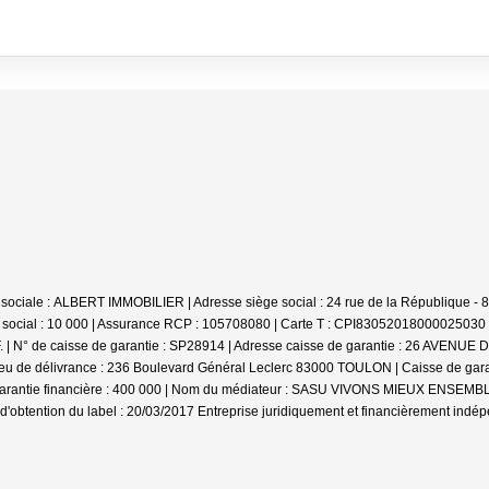
ison sociale : ALBERT IMMOBILIER | Adresse siège social : 24 rue de la République
 social : 10 000 | Assurance RCP : 105708080 |
Carte T : CPI83052018000025030 | 
 | N° de caisse de garantie : SP28914 | Adresse caisse de garantie : 26 AVENUE 
eu de délivrance : 236 Boulevard Général Leclerc 83000 TOULON | Caisse de garan
a garantie financière : 400 000 | Nom du médiateur : SASU VIVONS MIEUX ENSEMBL
d'obtention du label : 20/03/2017
Entreprise juridiquement et financièrement indé