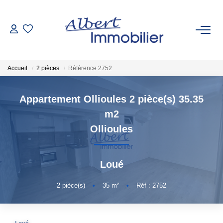
VENTE
Accueil
2 pièces
Référence 2752
LOCATION
Appartement Ollioules 2 pièce(s) 35.35
ESTIMATION
m2
Ollioules
GESTION LOCATIVE
Loué
AGENCES
2
pièce(s)
•
35
m²
•
Réf : 2752
Qui Sommes-Nous
Nous Rejoindre