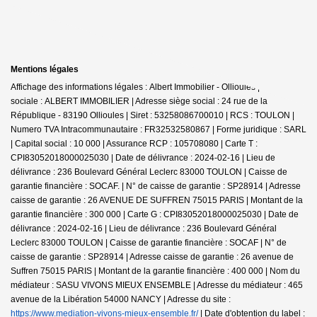
Mentions légales
Affichage des informations légales : Albert Immobilier - Ollioules | Raison
sociale : ALBERT IMMOBILIER | Adresse siège social : 24 rue de la
République - 83190 Ollioules | Siret : 53258086700010 | RCS : TOULON |
Numero TVA Intracommunautaire : FR32532580867 | Forme juridique : SARL
| Capital social : 10 000 | Assurance RCP : 105708080 |
Carte T :
CPI83052018000025030 | Date de délivrance : 2024-02-16 | Lieu de
délivrance : 236 Boulevard Général Leclerc 83000 TOULON | Caisse de
garantie financière : SOCAF. | N° de caisse de garantie : SP28914 | Adresse
caisse de garantie : 26 AVENUE DE SUFFREN 75015 PARIS | Montant de la
garantie financière : 300 000 | Carte G : CPI83052018000025030 | Date de
délivrance : 2024-02-16 | Lieu de délivrance : 236 Boulevard Général
Leclerc 83000 TOULON | Caisse de garantie financière : SOCAF | N° de
caisse de garantie : SP28914 | Adresse caisse de garantie : 26 avenue de
Suffren 75015 PARIS | Montant de la garantie financière : 400 000 | Nom du
médiateur : SASU VIVONS MIEUX ENSEMBLE | Adresse du médiateur : 465
avenue de la Libération 54000 NANCY | Adresse du site :
https://www.mediation-vivons-mieux-ensemble.fr/
| Date d'obtention du label :