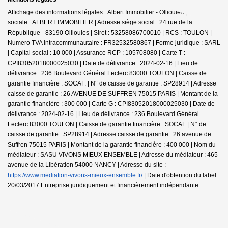
Affichage des informations légales : Albert Immobilier - Ollioules | Raison
sociale : ALBERT IMMOBILIER | Adresse siège social : 24 rue de la
République - 83190 Ollioules | Siret : 53258086700010 | RCS : TOULON |
Numero TVA Intracommunautaire : FR32532580867 | Forme juridique : SARL
| Capital social : 10 000 | Assurance RCP : 105708080 |
Carte T :
CPI83052018000025030 | Date de délivrance : 2024-02-16 | Lieu de
délivrance : 236 Boulevard Général Leclerc 83000 TOULON | Caisse de
garantie financière : SOCAF. | N° de caisse de garantie : SP28914 | Adresse
caisse de garantie : 26 AVENUE DE SUFFREN 75015 PARIS | Montant de la
garantie financière : 300 000 | Carte G : CPI83052018000025030 | Date de
délivrance : 2024-02-16 | Lieu de délivrance : 236 Boulevard Général
Leclerc 83000 TOULON | Caisse de garantie financière : SOCAF | N° de
caisse de garantie : SP28914 | Adresse caisse de garantie : 26 avenue de
Suffren 75015 PARIS | Montant de la garantie financière : 400 000 | Nom du
médiateur : SASU VIVONS MIEUX ENSEMBLE | Adresse du médiateur : 465
avenue de la Libération 54000 NANCY | Adresse du site :
https://www.mediation-vivons-mieux-ensemble.fr/
| Date d'obtention du label :
20/03/2017
Entreprise juridiquement et financièrement indépendante