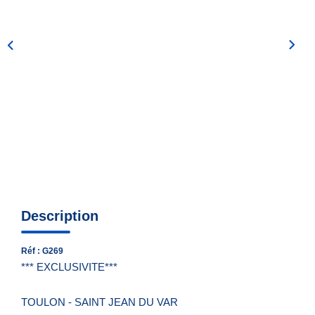
Nous Contacter
Nos Actualités
EXTRANET
Description
Réf : G269
*** EXCLUSIVITE***
TOULON - SAINT JEAN DU VAR