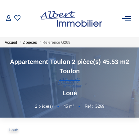
VENTE
Accueil
2 pièces
Référence G269
LOCATION
Appartement Toulon 2 pièce(s) 45.53 m2
ESTIMATION
Toulon
GESTION LOCATIVE
Loué
AGENCES
2
pièce(s)
•
45
m²
•
Réf : G269
Qui Sommes-Nous
Loué
Nous Rejoindre