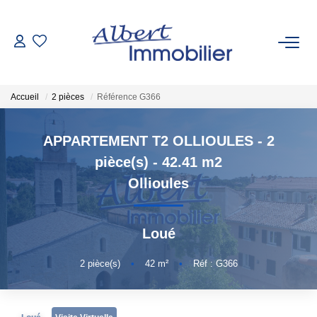
VENTE
Accueil
2 pièces
Référence G366
LOCATION
APPARTEMENT T2 OLLIOULES - 2
ESTIMATION
pièce(s) - 42.41 m2
Ollioules
GESTION LOCATIVE
Loué
AGENCES
2
pièce(s)
•
42
m²
•
Réf : G366
Qui Sommes-Nous
Nous Rejoindre