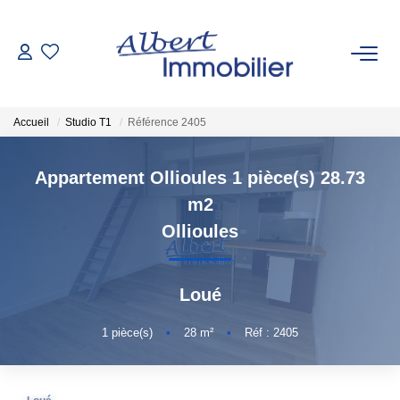
VENTE
Accueil
Studio T1
Référence 2405
LOCATION
Appartement Ollioules 1 pièce(s) 28.73
ESTIMATION
m2
Ollioules
GESTION LOCATIVE
Loué
AGENCES
1
pièce(s)
•
28
m²
•
Réf : 2405
Qui Sommes-Nous
Nous Rejoindre