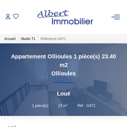
VENTE
Accueil
Studio T1
Référence G471
LOCATION
Appartement Ollioules 1 pièce(s) 23.40
ESTIMATION
m2
Ollioules
GESTION LOCATIVE
Loué
AGENCES
1
pièce(s)
•
23
m²
•
Réf : G471
Qui Sommes-Nous
Nous Rejoindre