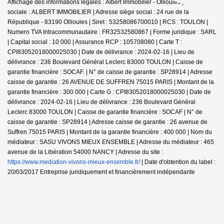
Affichage des informations légales : Albert Immobilier - Ollioules | Raison
sociale : ALBERT IMMOBILIER | Adresse siège social : 24 rue de la
République - 83190 Ollioules | Siret : 53258086700010 | RCS : TOULON |
Numero TVA Intracommunautaire : FR32532580867 | Forme juridique : SARL
| Capital social : 10 000 | Assurance RCP : 105708080 |
Carte T :
CPI83052018000025030 | Date de délivrance : 2024-02-16 | Lieu de
délivrance : 236 Boulevard Général Leclerc 83000 TOULON | Caisse de
garantie financière : SOCAF. | N° de caisse de garantie : SP28914 | Adresse
caisse de garantie : 26 AVENUE DE SUFFREN 75015 PARIS | Montant de la
garantie financière : 300 000 | Carte G : CPI83052018000025030 | Date de
délivrance : 2024-02-16 | Lieu de délivrance : 236 Boulevard Général
Leclerc 83000 TOULON | Caisse de garantie financière : SOCAF | N° de
caisse de garantie : SP28914 | Adresse caisse de garantie : 26 avenue de
Suffren 75015 PARIS | Montant de la garantie financière : 400 000 | Nom du
médiateur : SASU VIVONS MIEUX ENSEMBLE | Adresse du médiateur : 465
avenue de la Libération 54000 NANCY | Adresse du site :
https://www.mediation-vivons-mieux-ensemble.fr/
| Date d'obtention du label :
20/03/2017
Entreprise juridiquement et financièrement indépendante