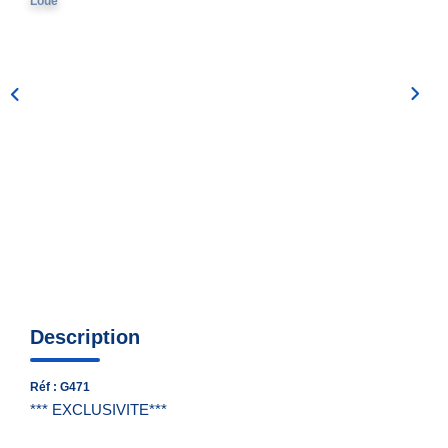
Loué
Nous Contacter
Nos Actualités
EXTRANET
Description
Réf : G471
*** EXCLUSIVITE***