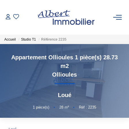
VENTE
Accueil
Studio T1
Référence 2235
LOCATION
Appartement Ollioules 1 pièce(s) 28.73
ESTIMATION
m2
Ollioules
GESTION LOCATIVE
Loué
AGENCES
1
pièce(s)
•
28
m²
•
Réf : 2235
Qui Sommes-Nous
Nous Rejoindre