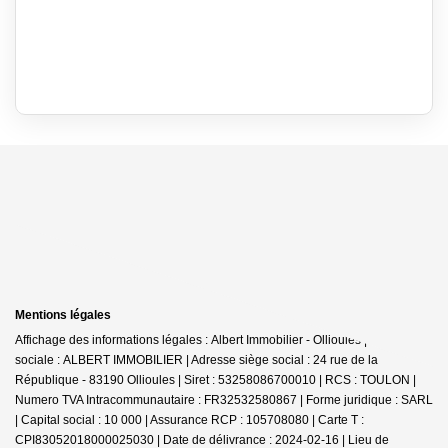
Mentions légales
Affichage des informations légales : Albert Immobilier - Ollioules | Raison
sociale : ALBERT IMMOBILIER | Adresse siège social : 24 rue de la
République - 83190 Ollioules | Siret : 53258086700010 | RCS : TOULON |
Numero TVA Intracommunautaire : FR32532580867 | Forme juridique : SARL
| Capital social : 10 000 | Assurance RCP : 105708080 |
Carte T :
CPI83052018000025030 | Date de délivrance : 2024-02-16 | Lieu de