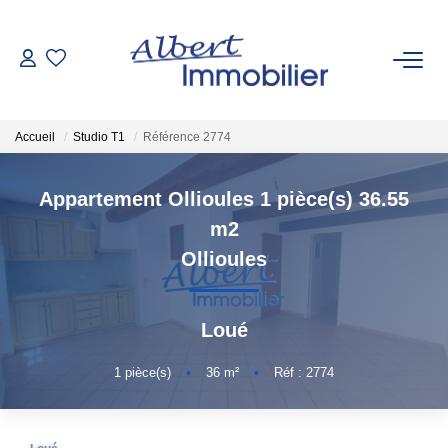
VENTE
Accueil
Studio T1
Référence 2774
LOCATION
Appartement Ollioules 1 pièce(s) 36.55
ESTIMATION
m2
Ollioules
GESTION LOCATIVE
Loué
AGENCES
1
pièce(s)
•
36
m²
•
Réf : 2774
Qui Sommes-Nous
Nous Rejoindre