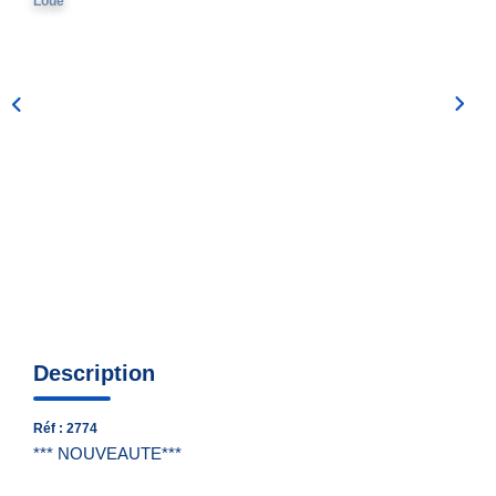
Loué
Nous Contacter
Nos Actualités
EXTRANET
Description
Réf : 2774
*** NOUVEAUTE***