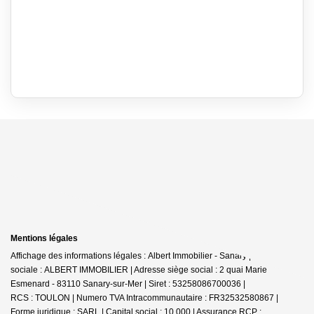
Mentions légales
Affichage des informations légales : Albert Immobilier - Sanary | Raison
sociale : ALBERT IMMOBILIER | Adresse siège social : 2 quai Marie
Esmenard - 83110 Sanary-sur-Mer | Siret : 53258086700036 |
RCS : TOULON | Numero TVA Intracommunautaire : FR32532580867 |
Forme juridique : SARL | Capital social : 10 000 | Assurance RCP :