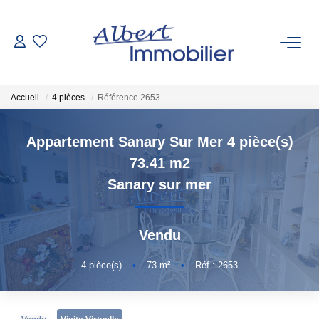
VENTE
Accueil
4 pièces
Référence 2653
LOCATION
Appartement Sanary Sur Mer 4 pièce(s)
ESTIMATION
73.41 m2
Sanary sur mer
GESTION LOCATIVE
Vendu
AGENCES
4
pièce(s)
•
73
m²
•
Réf : 2653
Qui Sommes-Nous
Nous Rejoindre