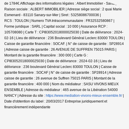
de 1784€.
Affichage des informations légales : Albert Immobilier - Sanary |
Raison sociale : ALBERT IMMOBILIER | Adresse siège social : 2 quai Marie
Esmenard - 83110 Sanary-sur-Mer | Siret : 53258086700036 |
RCS : TOULON | Numero TVA Intracommunautaire : FR32532580867 |
Forme juridique : SARL | Capital social : 10 000 | Assurance RCP :
105708080 |
Carte T : CPI83052018000025030 | Date de délivrance : 2024-
02-16 | Lieu de délivrance : 236 Boulevard Général Leclerc 83000 TOULON |
Caisse de garantie financière : SOCAF. | N° de caisse de garantie : SP28914
| Adresse caisse de garantie : 26 AVENUE DE SUFFREN 75015 PARIS |
Montant de la garantie financière : 300 000 | Carte G :
CPI83052018000025030 | Date de délivrance : 2024-02-16 | Lieu de
délivrance : 236 boulevard Général Leclerc 83000 TOULON | Caisse de
garantie financière : SOCAF | N° de caisse de garantie : SP28914 | Adresse
caisse de garantie : 26 avenue de Suffren 75015 PARIS | Montant de la
garantie financière : 400 000 | Nom du médiateur : SASU VIVONS MIEUX
ENSEMBLE | Adresse du médiateur : 465 avenue de la Libération 54000
NANCY | Adresse du site :
https://www.mediation-vivons-mieux-ensemble.fr/
|
Date d'obtention du label : 20/03/2017
Entreprise juridiquement et
financièrement indépendante