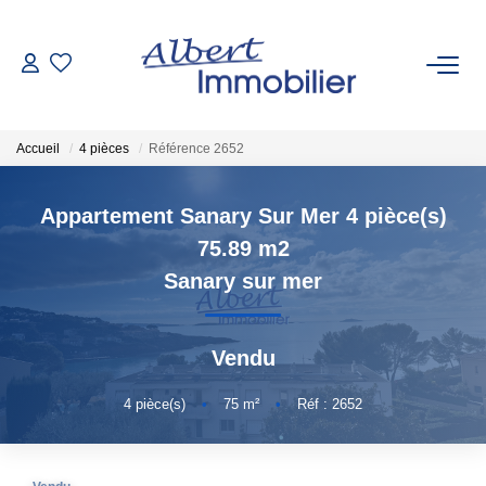
VENTE
Accueil
4 pièces
Référence 2652
LOCATION
Appartement Sanary Sur Mer 4 pièce(s)
ESTIMATION
75.89 m2
Sanary sur mer
GESTION LOCATIVE
Vendu
AGENCES
4
pièce(s)
•
75
m²
•
Réf : 2652
Qui Sommes-Nous
Nous Rejoindre