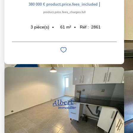
|
380 000 €
product.price.fees_included
product.price.fees_charges.full
61
m²
Réf :
2861
3
pièce(s)