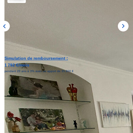
Nos Actualités
EXTRANET
Simulation de remboursement :
1 792 €/mois
pendant 20 ans à 3% avec un apport de 35 900 €
Description
Réf : 2913
*** EXCLUSIVITÉ ***