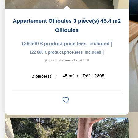
Appartement Ollioules 3 pièce(s) 45.4 m2
Ollioules
129 500 €
product.price.fees_included
|
|
122 000 €
product.price.fees_included
product.price.fees_charges.full
45
m²
Réf :
2805
3
pièce(s)