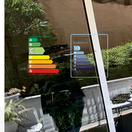
Nos honoraires
Nous contacter
Diagnostics énergétiques
Montant estimé des dépenses annuelles d'énergie pour un
usage standard entre 830€ et 1170€. indexées aux années
2021,2022 et 2023 (abonnement compris).
Imprimer
Partager
Calculer mon budget