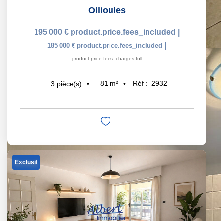
Ollioules
195 000 €
product.price.fees_included
|
|
185 000 €
product.price.fees_included
product.price.fees_charges.full
81
m²
Réf :
2932
3
pièce(s)
Exclusif