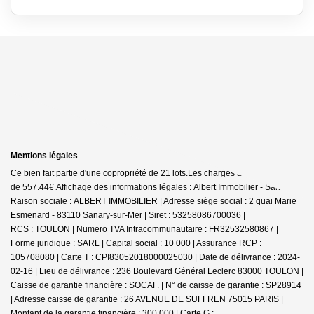
Mentions légales
Ce bien fait partie d'une copropriété de 21 lots.Les charges annuelles sont
de 557.44€.
Affichage des informations légales : Albert Immobilier - Sanary |
Raison sociale : ALBERT IMMOBILIER | Adresse siège social : 2 quai Marie
Esmenard - 83110 Sanary-sur-Mer | Siret : 53258086700036 |
RCS : TOULON | Numero TVA Intracommunautaire : FR32532580867 |
Forme juridique : SARL | Capital social : 10 000 | Assurance RCP :
105708080 |
Carte T : CPI83052018000025030 | Date de délivrance : 2024-
02-16 | Lieu de délivrance : 236 Boulevard Général Leclerc 83000 TOULON |
Caisse de garantie financière : SOCAF. | N° de caisse de garantie : SP28914
| Adresse caisse de garantie : 26 AVENUE DE SUFFREN 75015 PARIS |
Montant de la garantie financière : 300 000 | Carte G :