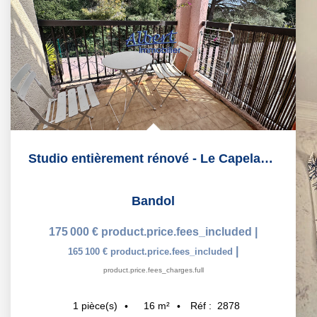
Studio entièrement rénové - Le Capelan Bandol
Bandol
175 000 €
product.price.fees_included
|
|
165 100 €
product.price.fees_included
product.price.fees_charges.full
16
m²
Réf :
2878
1
pièce(s)