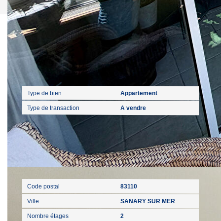
Caractéristiques détaillées
Général
Type de bien
Appartement
Type de transaction
A vendre
Localisation
Code postal
83110
Ville
SANARY SUR MER
Nombre étages
2