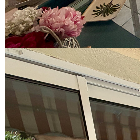
l'ensemble.
Vous apprécierez également le confort de la climatisation
réversible dans le séjour, les menuiseries en double vitrage
ainsi que le calme de la résidence.
Parking collectif dans la résidence.
Un bien rare sur le secteur, idéal en résidence principale,
pied-à-terre ou investissement locatif.
À visiter sans tarder !
DPE C
PRIX : 359 000 €
**
Honoraires à la charge du vendeur