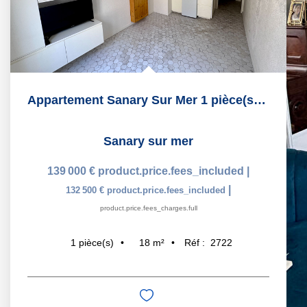
Appartement Sanary Sur Mer 1 pièce(s) 17.97 m2
Sanary sur mer
139 000 €
product.price.fees_included
|
|
132 500 €
product.price.fees_included
product.price.fees_charges.full
18
m²
Réf :
2722
1
pièce(s)