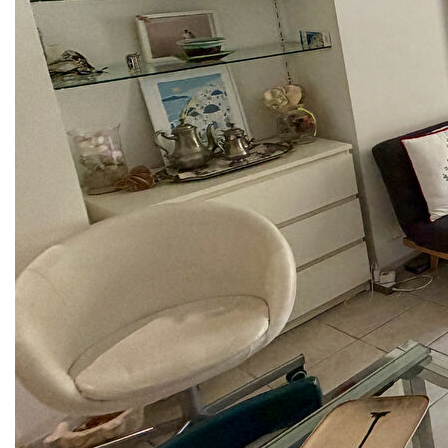
SANARY SUR MER - ENTRE LE PORT ET LA PLAGE
DE PORTISSOL
Situation privilégiée pour ce charmant appartement T3
d'environ 58,69 m², idéalement situé dans une résidence
sécurisée permettant de profiter d'un mode de vie tout à
pied : le port, les commerces, les restaurants et la plage de
Portissol sont accessibles en quelques minutes seulement.
L'appartement offre un agréable séjour ouvrant sur une
terrasse exposée plein Sud, parfaite pour profiter des belles
journées ensoleillées. La cuisine indépendante est
aménagée et fonctionnelle.
L'espace nuit comprend une chambre avec placards ainsi
qu'un coin salon pouvant facilement faire office de seconde
chambre, bureau ou espace détente selon vos besoins.
Une salle d'eau et des toilettes indépendants complètent