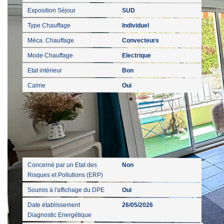
Exposition Séjour
SUD
Type Chauffage
Individuel
Méca. Chauffage
Convecteurs
Mode Chauffage
Electrique
Etat intérieur
Bon
Calme
Oui
Diagnostics
Concerné par un Etat des
Non
Risques et Pollutions (ERP)
Soumis à l'affichage du DPE
Oui
Date établissement
26/05/2026
Diagnostic Energétique