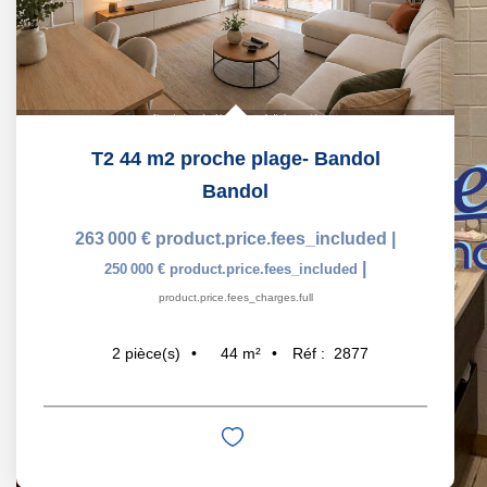
T2 44 m2 proche plage- Bandol
Bandol
263 000 €
product.price.fees_included
|
|
250 000 €
product.price.fees_included
product.price.fees_charges.full
44
m²
Réf :
2877
2
pièce(s)