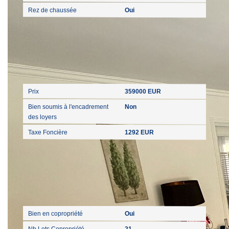
Rez de chaussée
Oui
Aspects financiers
Prix
359000 EUR
Bien soumis à l'encadrement
Non
des loyers
Taxe Foncière
1292 EUR
Copropriété
Bien en copropriété
Oui
Nb Lots Copropriété
21