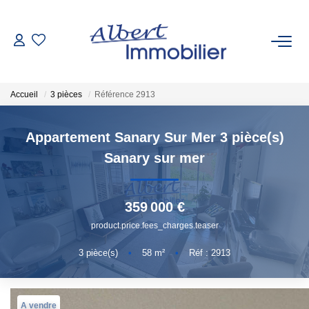
VENTE
Accueil
3 pièces
Référence 2913
LOCATION
Appartement Sanary Sur Mer 3 pièce(s)
ESTIMATION
Sanary sur mer
GESTION LOCATIVE
359 000 €
product.price.fees_charges.teaser
AGENCES
3
pièce(s)
•
58
m²
•
Réf : 2913
Qui Sommes-Nous
Nous Rejoindre
A vendre
Nous Contacter