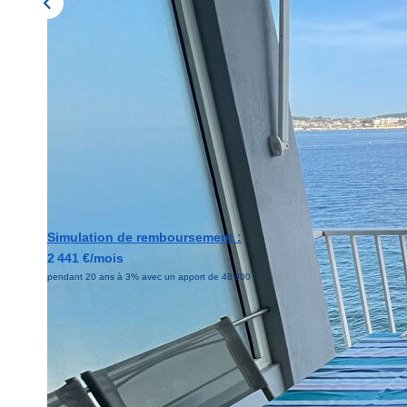
Simulation de remboursement :
2 441 €/mois
pendant 20 ans à 3% avec un apport de 48 900 €
Description
Réf : 2387
*** EXCLUSIVITE ***