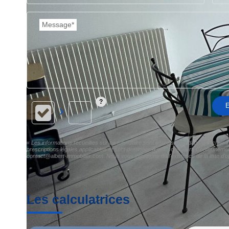
Message*
E
« Les informations recueillies sur ce formulaire sont enregistrées dans un fichier 
prescriptions légales applicables et sont destinées à nos conseillers Conformément 
contact@albert-immobilier.com. Nous vous informons de l'existence de la liste d'o
Les calculatrices