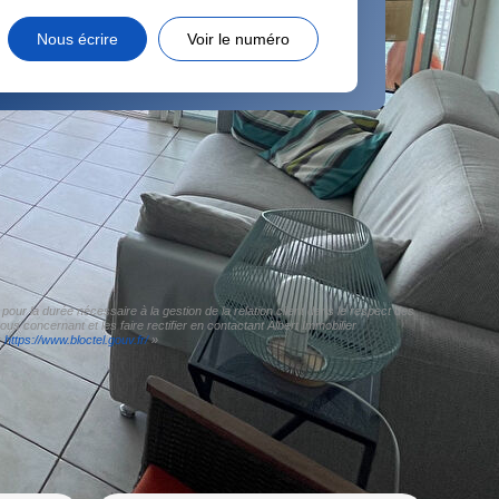
Nous écrire
Voir le numéro
pour la durée nécessaire à la gestion de la relation client dans le respect des
us concernant et les faire rectifier en contactant Albert Immobilier
:
https://www.bloctel.gouv.fr/
»