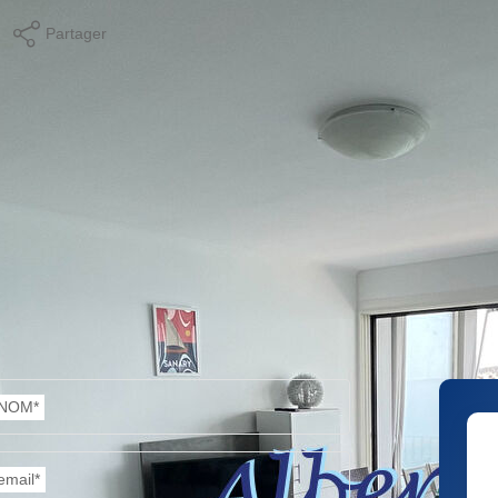
Partager
Calculer mon budget
NOM*
email*