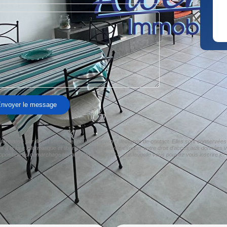
nvoyer le message
informatisé par Albert Immobilier pour gérer votre demande de contact. Elles sont conservées 
à la loi « informatique et libertés », vous pouvez exercer votre droit d'accès aux données vo
pposition au démarchage téléphonique « Bloctel », sur laquelle vous pouvez vous inscrire ici 