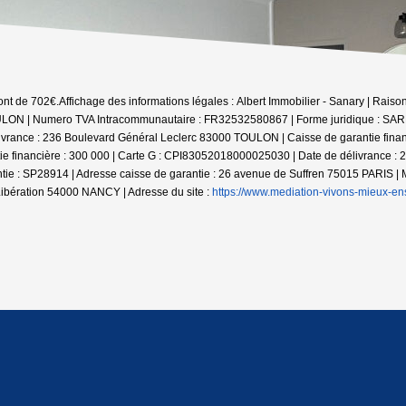
ont de 702€.
Affichage des informations légales : Albert Immobilier - Sanary | Rais
LON | Numero TVA Intracommunautaire : FR32532580867 | Forme juridique : SARL |
vrance : 236 Boulevard Général Leclerc 83000 TOULON | Caisse de garantie financ
financière : 300 000 | Carte G : CPI83052018000025030 | Date de délivrance : 2
tie : SP28914 | Adresse caisse de garantie : 26 avenue de Suffren 75015 PARIS | M
bération 54000 NANCY | Adresse du site :
https://www.mediation-vivons-mieux-en