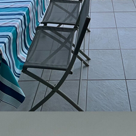
RTEMENT T2 D'ENVIRON 48 M² AU 3EME ETAGE AVEC
 PARKING, SEJOUR AVEC CUISINE OUVRANT SUR UNE
ARDS, UN COIN NUIT AVEC 2 LITS SUPERPOSES, UNE
é sont disponibles sur le site Géorisques www.georisques.gouv.fr