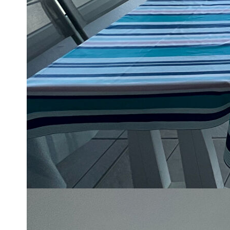
SANARY SUR MER - LES BAUX
VUE MER PANORAMIQUE IMPRENABLE POUR CET APPA
ASCENSEUR DANS UNE RESIDENCE SECURISEE AVEC
TERRASSE D'ENVIRON 9M², UNE CHAMBRE AVEC PLAC
SALLE D'EAU, TOILETTES INDEPENDANTS, CAVE.
COUP DE COEUR ASSURÉ !!!
AU CALME,
DPE EN COURS
Les informations sur les risques auxquels ce Bien est expos
PRIX : 489 000 EUR