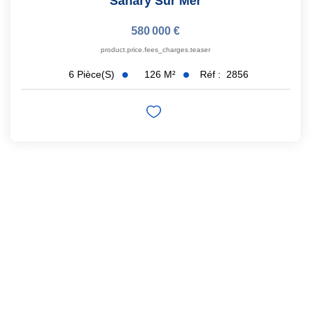
Sanary Sur Mer
580 000 €
product.price.fees_charges.teaser
126
M²
Réf :
2856
6
Pièce(s)