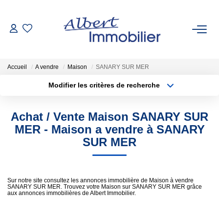
VENTE
Accueil
A vendre
Maison
SANARY SUR MER
LOCATION
Modifier les critères de recherche
Type de transaction
Localisation
Acheter
Localisation
ESTIMATION
Achat / Vente Maison SANARY SUR
Type de bien
Sélectionnez...
Surface min
MER - Maison a vendre à SANARY
GESTION LOCATIVE
SUR MER
Plus de critères
Budget max
AGENCES
Créer une alerte
Sur notre site consultez les annonces immobilière de Maison à vendre
SANARY SUR MER. Trouvez votre Maison sur SANARY SUR MER grâce
Qui Sommes-Nous
aux annonces immobilières de Albert Immobilier.
Nous Rejoindre