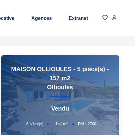
ocative
Agences
Extranet
MAISON OLLIOULES - 5 pièce(s) -
157 m2
Ollioules
Vendu
157
m²
6
pièce(s)
Réf :
2760