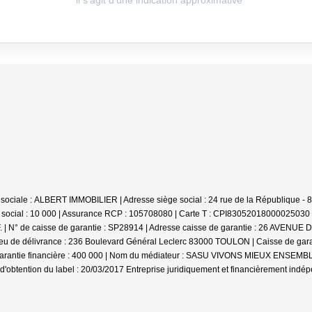
ison sociale : ALBERT IMMOBILIER | Adresse siège social : 24 rue de la République
 social : 10 000 | Assurance RCP : 105708080 |
Carte T : CPI83052018000025030 | 
 | N° de caisse de garantie : SP28914 | Adresse caisse de garantie : 26 AVENUE 
eu de délivrance : 236 Boulevard Général Leclerc 83000 TOULON | Caisse de garan
a garantie financière : 400 000 | Nom du médiateur : SASU VIVONS MIEUX ENSEMBL
d'obtention du label : 20/03/2017
Entreprise juridiquement et financièrement indé