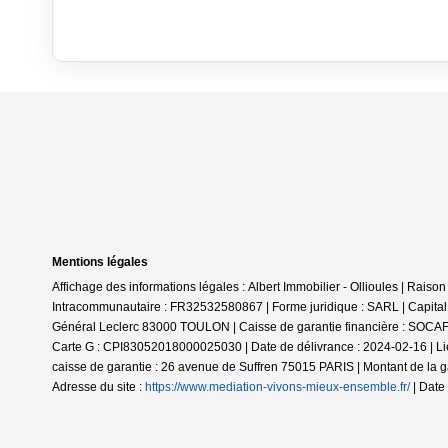
Mentions légales
Affichage des informations légales : Albert Immobilier - Ollioules | Ra
Intracommunautaire : FR32532580867 | Forme juridique : SARL | Capital
Général Leclerc 83000 TOULON | Caisse de garantie financière : SOCAF.
Carte G : CPI83052018000025030 | Date de délivrance : 2024-02-16 | Li
caisse de garantie : 26 avenue de Suffren 75015 PARIS | Montant de l
Adresse du site :
https://www.mediation-vivons-mieux-ensemble.fr/
| Date 