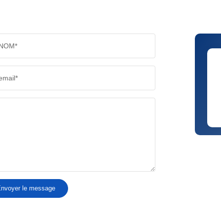
NOM*
email*
nvoyer le message