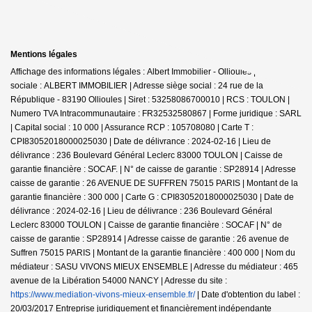
Mentions légales
Affichage des informations légales : Albert Immobilier - Ollioules | Raison
sociale : ALBERT IMMOBILIER | Adresse siège social : 24 rue de la
République - 83190 Ollioules | Siret : 53258086700010 | RCS : TOULON |
Numero TVA Intracommunautaire : FR32532580867 | Forme juridique : SARL
| Capital social : 10 000 | Assurance RCP : 105708080 |
Carte T :
CPI83052018000025030 | Date de délivrance : 2024-02-16 | Lieu de
délivrance : 236 Boulevard Général Leclerc 83000 TOULON | Caisse de
garantie financière : SOCAF. | N° de caisse de garantie : SP28914 | Adresse
caisse de garantie : 26 AVENUE DE SUFFREN 75015 PARIS | Montant de la
garantie financière : 300 000 | Carte G : CPI83052018000025030 | Date de
délivrance : 2024-02-16 | Lieu de délivrance : 236 Boulevard Général
Leclerc 83000 TOULON | Caisse de garantie financière : SOCAF | N° de
caisse de garantie : SP28914 | Adresse caisse de garantie : 26 avenue de
Suffren 75015 PARIS | Montant de la garantie financière : 400 000 | Nom du
médiateur : SASU VIVONS MIEUX ENSEMBLE | Adresse du médiateur : 465
avenue de la Libération 54000 NANCY | Adresse du site :
https://www.mediation-vivons-mieux-ensemble.fr/
| Date d'obtention du label :
20/03/2017
Entreprise juridiquement et financièrement indépendante