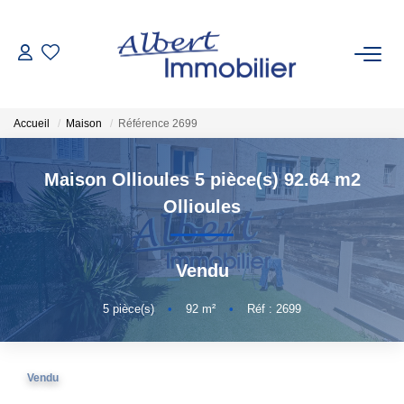
VENTE
Accueil
Maison
Référence 2699
LOCATION
Maison Ollioules 5 pièce(s) 92.64 m2
ESTIMATION
Ollioules
GESTION LOCATIVE
Vendu
AGENCES
5
pièce(s)
•
92
m²
•
Réf : 2699
Qui Sommes-Nous
Vendu
Nous Rejoindre