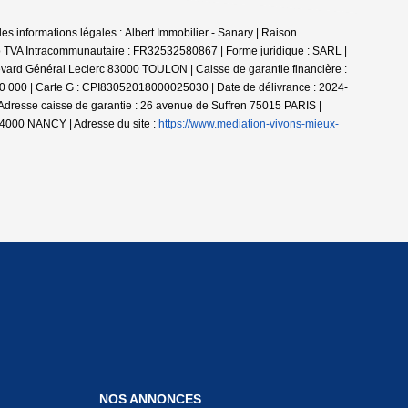
es informations légales : Albert Immobilier - Sanary | Raison
 TVA Intracommunautaire : FR32532580867 | Forme juridique : SARL |
evard Général Leclerc 83000 TOULON | Caisse de garantie financière :
0 000 | Carte G : CPI83052018000025030 | Date de délivrance : 2024-
 Adresse caisse de garantie : 26 avenue de Suffren 75015 PARIS |
54000 NANCY | Adresse du site :
https://www.mediation-vivons-mieux-
NOS ANNONCES