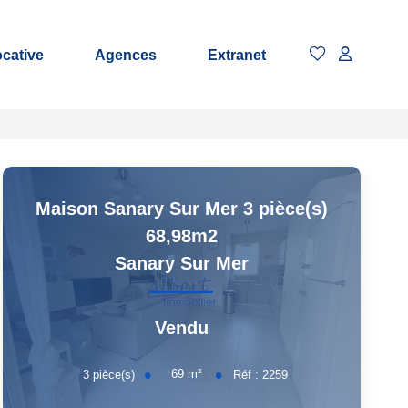
ocative
Agences
Extranet
Maison Sanary Sur Mer 3 pièce(s)
68,98m2
Sanary Sur Mer
Vendu
69
m²
3
pièce(s)
Réf :
2259