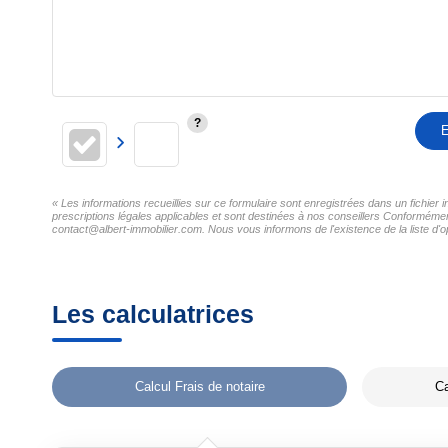
E
« Les informations recueillies sur ce formulaire sont enregistrées dans un fichier 
prescriptions légales applicables et sont destinées à nos conseillers Conformément 
contact@albert-immobilier.com. Nous vous informons de l'existence de la liste d'o
Les calculatrices
Calcul Frais de notaire
Ca