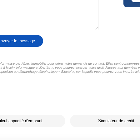
nvoyer le message
informatisé par Albert Immobilier pour gérer votre demande de contact. Elles sont conservées 
à la loi « informatique et libertés », vous pouvez exercer votre droit d'accès aux données vo
pposition au démarchage téléphonique « Bloctel », sur laquelle vous pouvez vous inscrire ici 
lcul capacité d'emprunt
Simulateur de crédit