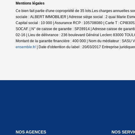
Mentions légales
Ce bien fait partie d'une copropriété de 35 lots.Les charges annuelles so
sociale : ALBERT IMMOBILIER | Adresse siège social : 2 quai Marie Es
Capital social : 10 000 | Assurance RCP : 105708080 |
Carte T : CPI8305
SOCAF. | N° de caisse de garantie : SP28914 | Adresse caisse de garan
02-16 | Lieu de délivrance : 236 boulevard Général Leclerc 83000 TOULO
Montant de la garantie financière : 400 000 | Nom du médiateur : SAS
ensemble.fr/
| Date d'obtention du label : 20/03/2017
Entreprise juridiqu
NOS AGENCES
NOS SERVI