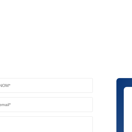
NOM*
email*