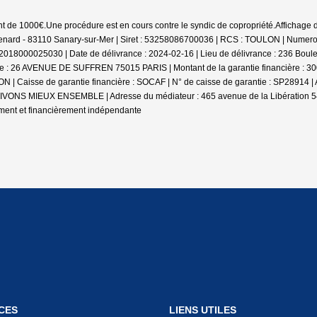
nt de 1000€.
Une procédure est en cours contre le syndic de copropriété.
Affichage d
menard - 83110 Sanary-sur-Mer | Siret : 53258086700036 | RCS : TOULON | Numero
2018000025030 | Date de délivrance : 2024-02-16 | Lieu de délivrance : 236 Boul
tie : 26 AVENUE DE SUFFREN 75015 PARIS | Montant de la garantie financière : 30
N | Caisse de garantie financière : SOCAF | N° de caisse de garantie : SP28914 |
U VIVONS MIEUX ENSEMBLE | Adresse du médiateur : 465 avenue de la Libération 
ement et financièrement indépendante
CES
LIENS UTILES