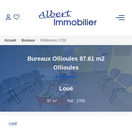
VENTE
Accueil
Bureaux
Référence 2700
LOCATION
Bureaux Ollioules 87.61 m2
ESTIMATION
Ollioules
GESTION LOCATIVE
Loué
AGENCES
87
m²
•
Réf : 2700
Qui Sommes-Nous
Loué
Nous Rejoindre