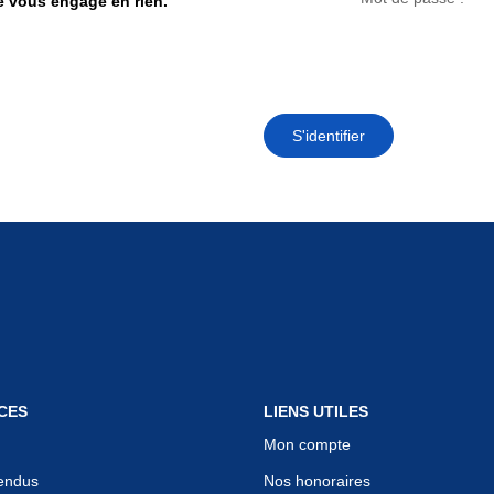
ne vous engage en rien.
S'identifier
CES
LIENS UTILES
Mon compte
endus
Nos honoraires