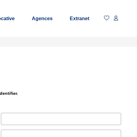
ocative
Agences
Extranet
entifier.