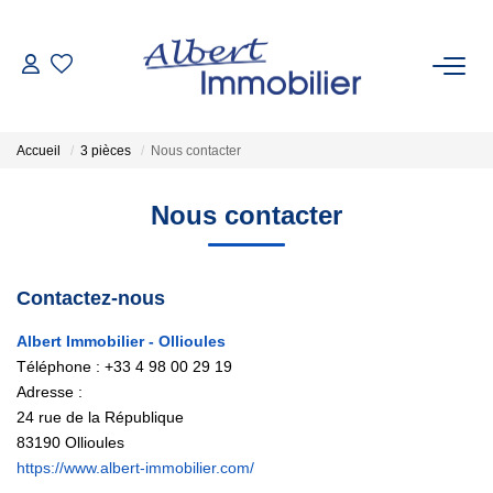
VENTE
Accueil
3 pièces
Nous contacter
LOCATION
Nous contacter
ESTIMATION
Contactez-nous
GESTION LOCATIVE
Albert Immobilier - Ollioules
Téléphone :
+33 4 98 00 29 19
AGENCES
Adresse :
24 rue de la République
Qui Sommes-Nous
83190
Ollioules
Nous Rejoindre
https://www.albert-immobilier.com/